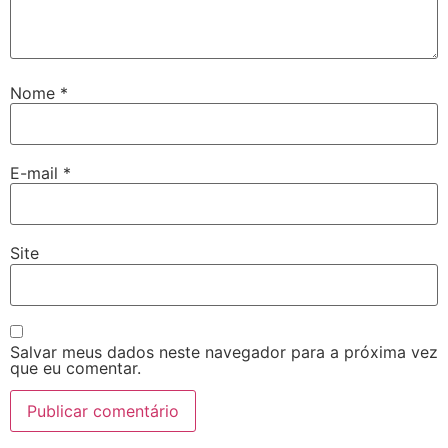
Nome
*
E-mail
*
Site
Salvar meus dados neste navegador para a próxima vez
que eu comentar.