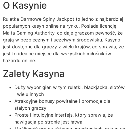
O Kasynie
Ruletka Darmowe Spiny Jackpot to jedno z najbardziej
popularnych kasyn online na rynku. Posiada licencję
Malta Gaming Authority, co daje graczom pewność, że
grają w bezpiecznym i uczciwym środowisku. Kasyno
jest dostępne dla graczy z wielu krajów, co sprawia, że
jest to idealne miejsce dla wszystkich miłośników
hazardu online.
Zalety Kasyna
Duży wybór gier, w tym ruletki, blackjacka, slotów
i wielu innych
Atrakcyjne bonusy powitalne i promocje dla
stałych graczy
Proste i intuicyjne interfejs, który sprawia, że
nawigacja po stronie jest łatwa
Możliwość gry na różnych urządzeniach, w tym na