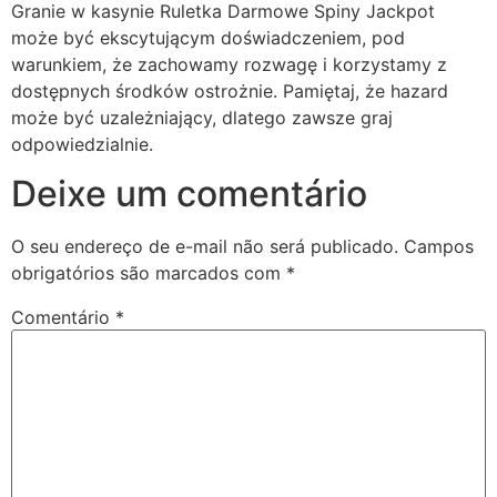
Granie w kasynie Ruletka Darmowe Spiny Jackpot
może być ekscytującym doświadczeniem, pod
warunkiem, że zachowamy rozwagę i korzystamy z
dostępnych środków ostrożnie. Pamiętaj, że hazard
może być uzależniający, dlatego zawsze graj
odpowiedzialnie.
Deixe um comentário
O seu endereço de e-mail não será publicado.
Campos
obrigatórios são marcados com
*
Comentário
*