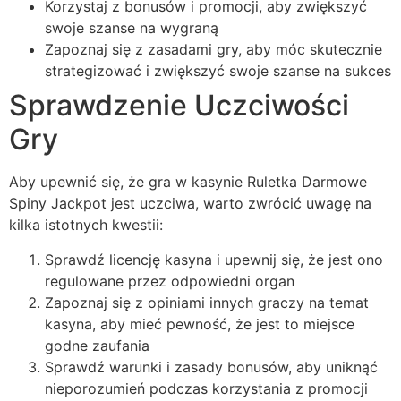
Korzystaj z bonusów i promocji, aby zwiększyć
swoje szanse na wygraną
Zapoznaj się z zasadami gry, aby móc skutecznie
strategizować i zwiększyć swoje szanse na sukces
Sprawdzenie Uczciwości
Gry
Aby upewnić się, że gra w kasynie Ruletka Darmowe
Spiny Jackpot jest uczciwa, warto zwrócić uwagę na
kilka istotnych kwestii:
Sprawdź licencję kasyna i upewnij się, że jest ono
regulowane przez odpowiedni organ
Zapoznaj się z opiniami innych graczy na temat
kasyna, aby mieć pewność, że jest to miejsce
godne zaufania
Sprawdź warunki i zasady bonusów, aby uniknąć
nieporozumień podczas korzystania z promocji