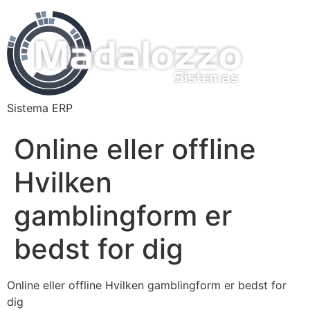
Sistema ERP
Online eller offline
Hvilken
gamblingform er
bedst for dig
Online eller offline Hvilken gamblingform er bedst for
dig