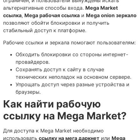
ограничен, и пользователи вынуждены искать
альтернативные способы входа.
Mega Market
ссылка
,
Mega рабочая ссылка
и
Mega onion зеркало
позволяют обойти блокировки и получить
стабильный доступ к платформе.
Рабочие ссылки и зеркала помогают пользователям:
Обходить блокировки со стороны интернет-
провайдеров.
Сохранять доступ к сайту в случае
технических неполадок на основном сервере.
Упрощать доступ через разные устройства и
браузеры.
Как найти рабочую
ссылку на Mega Market?
Для доступа к Mega Market необходимо
использовать
ссылку на мега даркнет
или
Mega