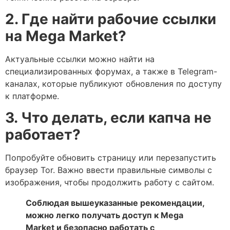
2. Где найти рабочие ссылки
на Mega Market?
Актуальные ссылки можно найти на
специализированных форумах, а также в Telegram-
каналах, которые публикуют обновления по доступу
к платформе.
3. Что делать, если капча не
работает?
Попробуйте обновить страницу или перезапустить
браузер Tor. Важно ввести правильные символы с
изображения, чтобы продолжить работу с сайтом.
Соблюдая вышеуказанные рекомендации,
можно легко получать доступ к Mega
Market и безопасно работать с