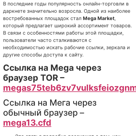
В последние годы популярность онлайн-торговли в
даркнете значительно возросла. Одной из наиболее
востребованных площадок стал
Mega Market
,
который предлагает широкий ассортимент товаров.
В связи с особенностями работы этой площадки,
пользователи часто сталкиваются с
необходимостью искать рабочие ссылки, зеркала и
другие способы доступа к сайту.
Ссылка на Mega через
браузер TOR –
megas75teb6zv7vulksfeiozgn
Ссылка на Мега через
обычный браузер –
mega13.cfd