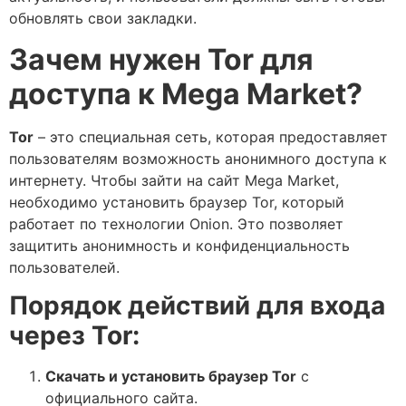
обновлять свои закладки.
Зачем нужен Tor для
доступа к Mega Market?
Tor
– это специальная сеть, которая предоставляет
пользователям возможность анонимного доступа к
интернету. Чтобы зайти на сайт Mega Market,
необходимо установить браузер Tor, который
работает по технологии Onion. Это позволяет
защитить анонимность и конфиденциальность
пользователей.
Порядок действий для входа
через Tor:
Скачать и установить браузер Tor
с
официального сайта.