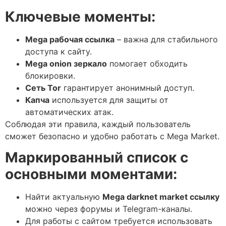
Ключевые моменты:
Mega рабочая ссылка
– важна для стабильного
доступа к сайту.
Mega onion зеркало
помогает обходить
блокировки.
Сеть Tor
гарантирует анонимный доступ.
Капча
используется для защиты от
автоматических атак.
Соблюдая эти правила, каждый пользователь
сможет безопасно и удобно работать с Mega Market.
Маркированный список с
основными моментами:
Найти актуальную
Mega darknet market ссылку
можно через форумы и Telegram-каналы.
Для работы с сайтом требуется использовать