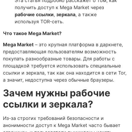
Эта статья подробно расскажет о том, как
получить доступ к Mega Market через
рабочие ссылки
,
зеркала
, а также
используя TOR-сеть.
Что такое Mega Market?
Mega Market
– это крупная платформа в даркнете,
предоставляющая пользователям возможность
покупать разнообразные товары. Для работы с
площадкой требуется использовать специальные
ссылки и зеркала, так как она находится в сети Tor,
а значит, недоступна через обычные браузеры.
Зачем нужны рабочие
ссылки и зеркала?
Из-за строгих требований безопасности и
анонимности доступ к Mega Market часто бывает