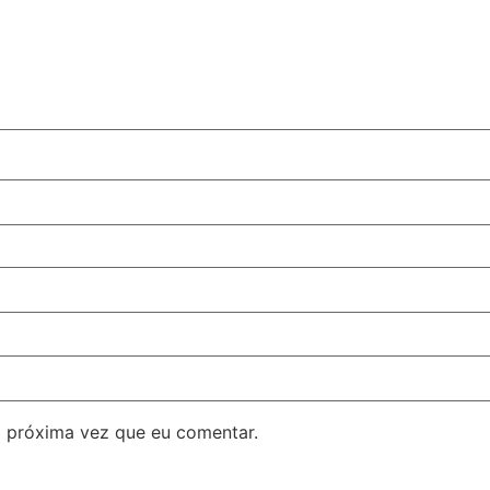
 próxima vez que eu comentar.