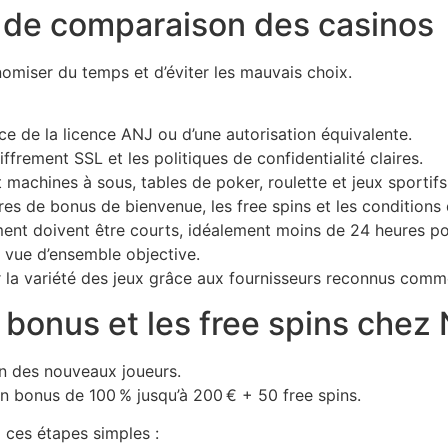
s de comparaison des casinos
miser du temps et d’éviter les mauvais choix.
nce de la licence ANJ ou d’une autorisation équivalente.
frement SSL et les politiques de confidentialité claires.
 machines à sous, tables de poker, roulette et jeux sportifs
es de bonus de bienvenue, les free spins et les conditions
ement doivent être courts, idéalement moins de 24 heures pou
 vue d’ensemble objective.
ur la variété des jeux grâce aux fournisseurs reconnus com
bonus et les free spins chez
on des nouveaux joueurs.
 bonus de 100 % jusqu’à 200 € + 50 free spins.
z ces étapes simples :