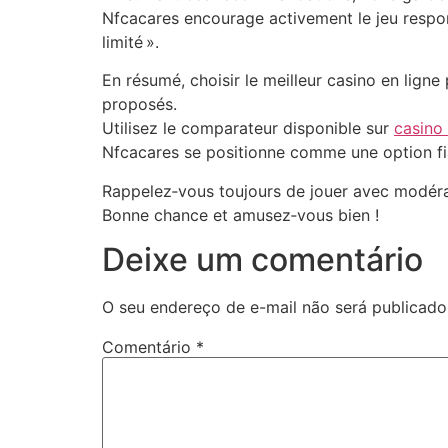
Nfcacares encourage activement le jeu respo
limité ».
En résumé, choisir le meilleur casino en lign
proposés.
Utilisez le comparateur disponible sur
casino 
Nfcacares se positionne comme une option fia
Rappelez‑vous toujours de jouer avec modératio
Bonne chance et amusez‑vous bien !
Deixe um comentário
O seu endereço de e-mail não será publicado
Comentário
*