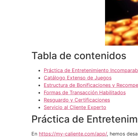
Tabla de contenidos
Práctica de Entretenimiento Incomparab
Catálogo Extenso de Juegos
Estructura de Bonificaciones y Recomp
Formas de Transacción Habilitados
Resguardo y Certificaciones
Servicio al Cliente Experto
Práctica de Entreteni
En
https://my-caliente.com/app/
, hemos desa