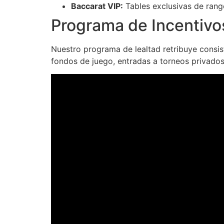
Baccarat VIP:
Tables exclusivas de rango
Programa de Incentivo
Nuestro programa de lealtad retribuye consis
fondos de juego, entradas a torneos privados