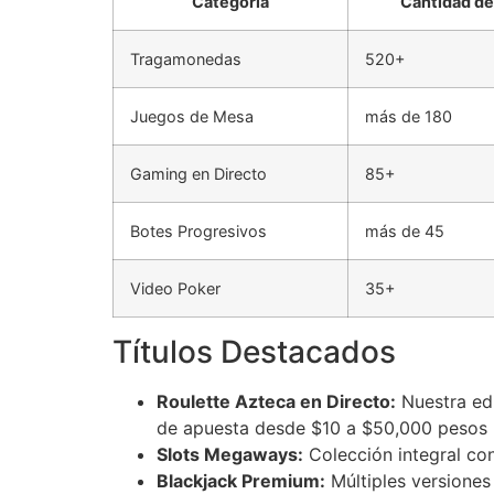
Categoría
Cantidad d
Tragamonedas
520+
Juegos de Mesa
más de 180
Gaming en Directo
85+
Botes Progresivos
más de 45
Video Poker
35+
Títulos Destacados
Roulette Azteca en Directo:
Nuestra edi
de apuesta desde $10 a $50,000 pesos 
Slots Megaways:
Colección integral co
Blackjack Premium:
Múltiples versiones