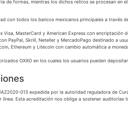
oría de formas, mientras los dichos retiros se procesan en
ad con todos los bancos mexicanos principales a través de 
 Visa, MasterCard y American Express con encriptación d
on PayPal, Skrill, Neteller y MercadoPago destinado a usu
coin, Ethereum y Litecoin con cambio automática a moned
rizados OXXO en los cuales los usuarios pueden depositar 
ciones
JAZ2020-013 expedida por la autoridad reguladora de Cura
 línea. Esta acreditación nos obliga a sostener auditorías