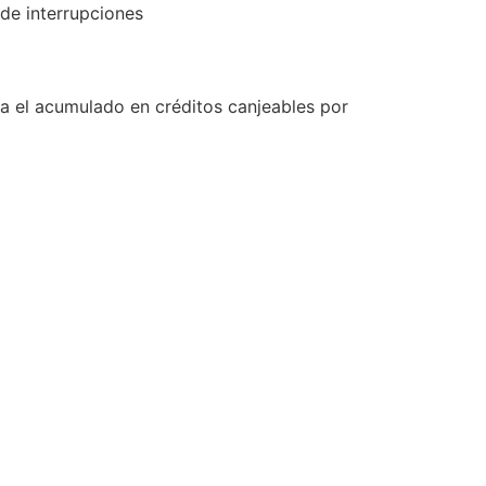
 de interrupciones
a el acumulado en créditos canjeables por