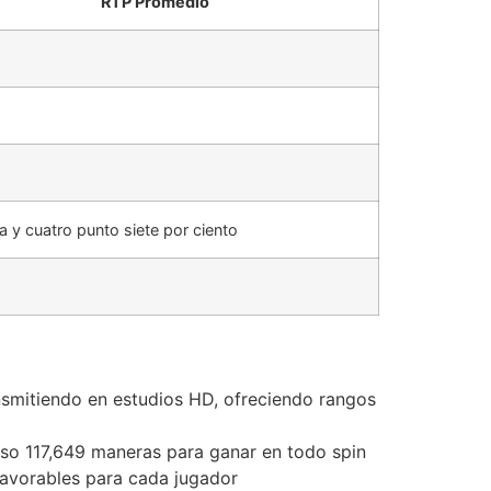
RTP Promedio
a y cuatro punto siete por ciento
nsmitiendo en estudios HD, ofreciendo rangos
o 117,649 maneras para ganar en todo spin
favorables para cada jugador