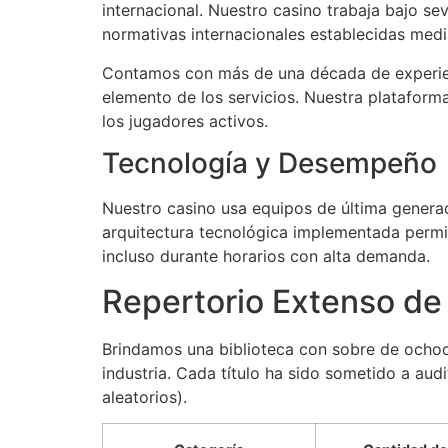
internacional. Nuestro casino trabaja bajo s
normativas internacionales establecidas med
Contamos con más de una década de experienc
elemento de los servicios. Nuestra plataform
los jugadores activos.
Tecnología y Desempeño
Nuestro casino usa equipos de última genera
arquitectura tecnológica implementada permit
incluso durante horarios con alta demanda.
Repertorio Extenso de
Brindamos una biblioteca con sobre de ochocie
industria. Cada título ha sido sometido a au
aleatorios).