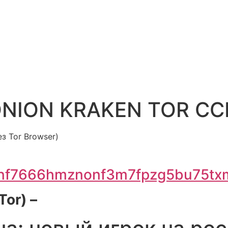
NION KRAKEN TOR С
з Tor Browser)
5nf7666hmznonf3m7fpzg5bu75txm
or) –