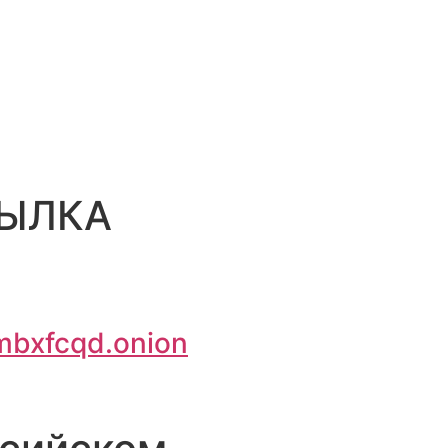
СЫЛКА
bxfcqd.onion