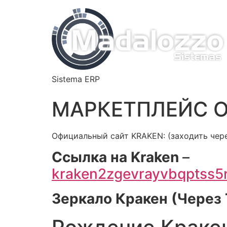
Sistema ERP
МАРКЕТПЛЕЙС O
Официальный сайт KRAKEN: (заходить чере
Cсылка на Kraken
–
kraken2zgevrayvbqptss
Зеркало Кракен (Через T