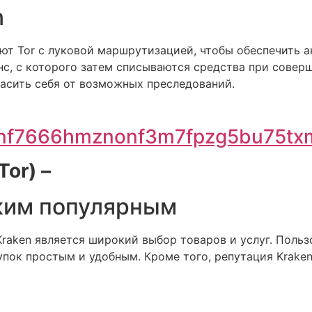
n
уют Tor с луковой маршрутизацией, чтобы обеспечить 
с, с которого затем списываются средства при соверш
пасить себя от возможных преследований.
5nf7666hmznonf3m7fpzg5bu75txm
or) –
аким популярным
raken является широкий выбор товаров и услуг. Пользо
упок простым и удобным. Кроме того, репутация Krake