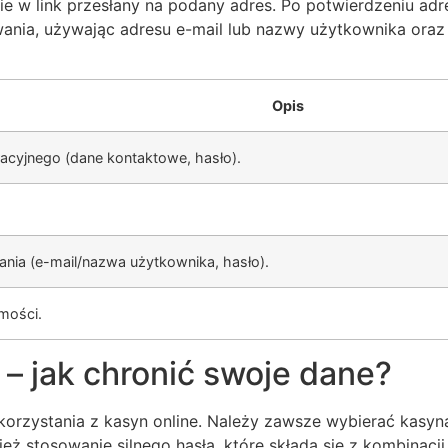
ie w link przesłany na podany adres. Po potwierdzeniu adr
nia, używając adresu e-mail lub nazwy użytkownika oraz
Opis
racyjnego (dane kontaktowe, hasło).
ia (e-mail/nazwa użytkownika, hasło).
mości.
– jak chronić swoje dane?
rzystania z kasyn online. Należy zawsze wybierać kasyna,
ż stosowanie silnego hasła, które składa się z kombinacji li