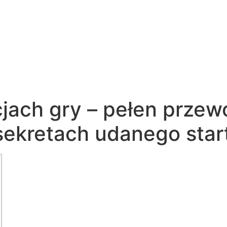
jach gry – pełen przew
sekretach udanego star