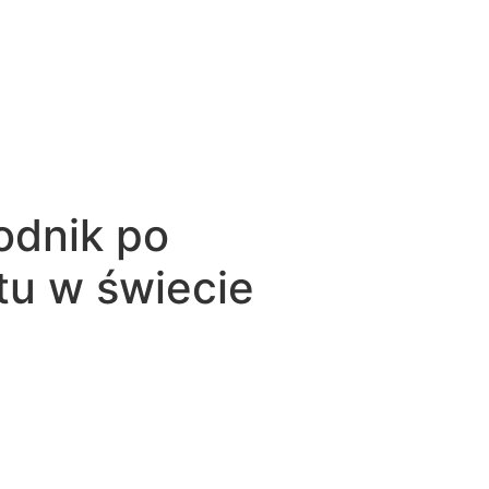
odnik po
tu w świecie