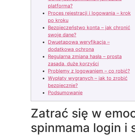
platforma?
Proces rejestracji i logowania – krok
po kroku
Bezpieczeństwo konta – jak chronić
swoje dane?
Dwuetapowa weryfikacja –
dodatkowa ochrona
Regularna zmiana hasła – prosta
zasada, duże korzyści
Problemy z logowaniem – co robić?
Wypłaty wygranych – jak to zrobić
bezpiecznie?
Podsumowanie
Zatrać się w emoc
spinmama login i 