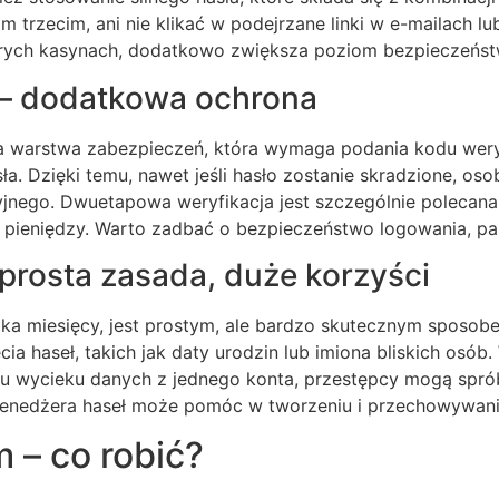
 trzecim, ani nie klikać w podejrzane linki w e-mailach 
órych kasynach, dodatkowo zwiększa poziom bezpieczeńst
– dodatkowa ochrona
 warstwa zabezpieczeń, która wymaga podania kodu weryf
a. Dzięki temu, nawet jeśli hasło zostanie skradzione, o
jnego. Dwuetapowa weryfikacja jest szczególnie polecana 
y pieniędzy. Warto zadbać o bezpieczeństwo logowania, pa
prosta zasada, duże korzyści
kilka miesięcy, jest prostym, ale bardzo skutecznym sposo
ia haseł, takich jak daty urodzin lub imiona bliskich osó
ku wycieku danych z jednego konta, przestępcy mogą spr
menedżera haseł może pomóc w tworzeniu i przechowywaniu 
 – co robić?