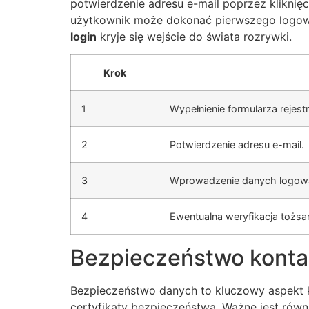
potwierdzenie adresu e-mail poprzez kliknięc
użytkownik może dokonać pierwszego logowa
login
kryje się wejście do świata rozrywki.
Krok
1
Wypełnienie formularza rejest
2
Potwierdzenie adresu e-mail.
3
Wprowadzenie danych logowan
4
Ewentualna weryfikacja tożsa
Bezpieczeństwo konta 
Bezpieczeństwo danych to kluczowy aspekt ko
certyfikaty bezpieczeństwa. Ważne jest równie