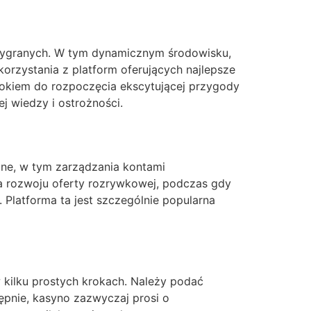
h wygranych. W tym dynamicznym środowisku,
orzystania z platform oferujących najlepsze
rokiem do rozpoczęcia ekscytującej przygody
 wiedzy i ostrożności.
line, w tym zarządzania kontami
na rozwoju oferty rozrywkowej, podczas gdy
 Platforma ta jest szczególnie popularna
 kilku prostych krokach. Należy podać
ępnie, kasyno zazwyczaj prosi o