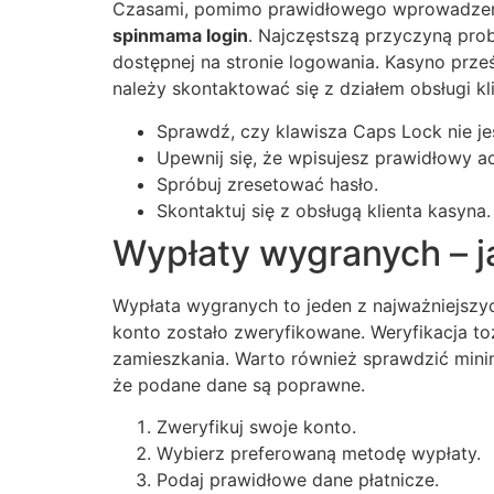
Czasami, pomimo prawidłowego wprowadzenia
spinmama login
. Najczęstszą przyczyną pro
dostępnej na stronie logowania. Kasyno prześ
należy skontaktować się z działem obsługi k
Sprawdź, czy klawisza Caps Lock nie je
Upewnij się, że wpisujesz prawidłowy a
Spróbuj zresetować hasło.
Skontaktuj się z obsługą klienta kasyna.
Wypłaty wygranych – j
Wypłata wygranych to jeden z najważniejszyc
konto zostało zweryfikowane. Weryfikacja 
zamieszkania. Warto również sprawdzić mini
że podane dane są poprawne.
Zweryfikuj swoje konto.
Wybierz preferowaną metodę wypłaty.
Podaj prawidłowe dane płatnicze.