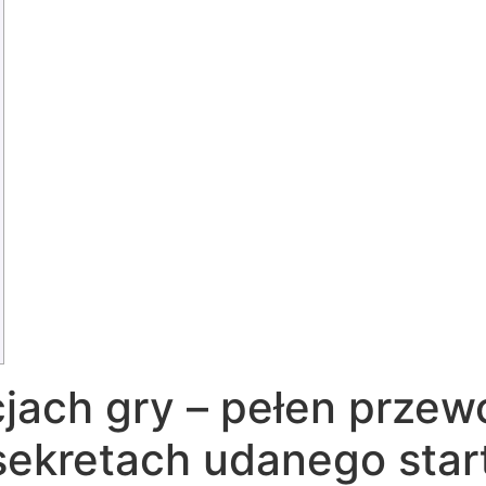
jach gry – pełen przew
sekretach udanego star