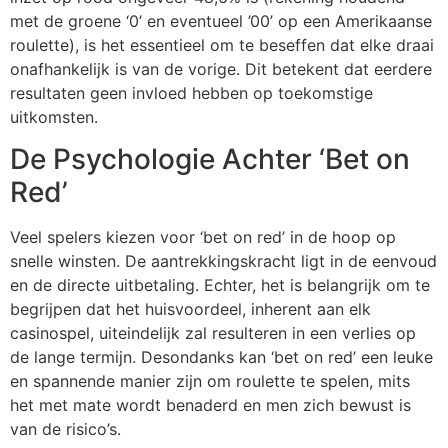
met de groene ‘0’ en eventueel ’00’ op een Amerikaanse
roulette), is het essentieel om te beseffen dat elke draai
onafhankelijk is van de vorige. Dit betekent dat eerdere
resultaten geen invloed hebben op toekomstige
uitkomsten.
De Psychologie Achter ‘Bet on
Red’
Veel spelers kiezen voor ‘bet on red’ in de hoop op
snelle winsten. De aantrekkingskracht ligt in de eenvoud
en de directe uitbetaling. Echter, het is belangrijk om te
begrijpen dat het huisvoordeel, inherent aan elk
casinospel, uiteindelijk zal resulteren in een verlies op
de lange termijn. Desondanks kan ‘bet on red’ een leuke
en spannende manier zijn om roulette te spelen, mits
het met mate wordt benaderd en men zich bewust is
van de risico’s.