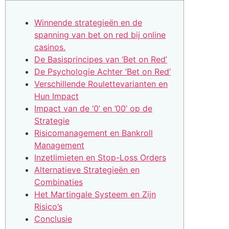
Winnende strategieën en de
spanning van bet on red bij online
casinos.
De Basisprincipes van ‘Bet on Red’
De Psychologie Achter ‘Bet on Red’
Verschillende Roulettevarianten en
Hun Impact
Impact van de ‘0’ en ’00’ op de
Strategie
Risicomanagement en Bankroll
Management
Inzetlimieten en Stop-Loss Orders
Alternatieve Strategieën en
Combinaties
Het Martingale Systeem en Zijn
Risico’s
Conclusie