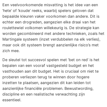
Een veelvoorkomende misvatting is het idee van een
‘hete’ of ‘koude’ reeks, waarbij spelers geloven dat
bepaalde kleuren vaker voorkomen dan andere. Dit is
echter een drogreden, aangezien elke draai van het
roulettewiel volkomen willekeurig is. De strategie kan
worden gecombineerd met andere technieken, zoals het
Martingale systeem (inzet verdubbelen na elk verlies),
maar ook dit systeem brengt aanzienlijke risico’s met
zich mee.
De sleutel tot succesvol spelen met ‘bet on red’ is het
bepalen van een vooraf vastgesteld budget en het
vasthouden aan dit budget. Het is cruciaal om niet te
proberen verliezen terug te winnen door hogere
inzetten te plaatsen, aangezien dit kan leiden tot
aanzienlijke financiële problemen. Bewustwording,
discipline en een realistische verwachting zijn
essentieel.