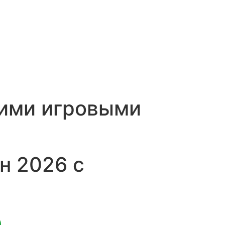
шими игровыми
н 2026 с