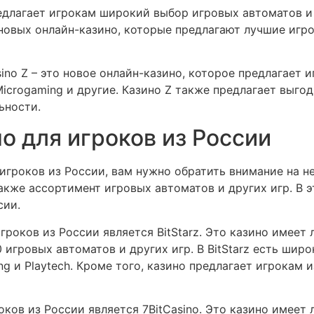
едлагает игрокам широкий выбор игровых автоматов и
 новых онлайн-казино, которые предлагают лучшие игр
ino Z – это новое онлайн-казино, которое предлагает 
icrogaming и другие. Казино Z также предлагает выго
ьности.
о для игроков из России
игроков из России, вам нужно обратить внимание на н
 также ассортимент игровых автоматов и других игр. В
сии.
роков из России является BitStarz. Это казино имеет 
 игровых автоматов и других игр. В BitStarz есть шир
ng и Playtech. Кроме того, казино предлагает игрокам 
ков из России является 7BitCasino. Это казино имеет 