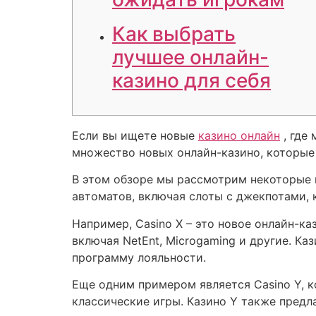
Как выбрать
лучшее онлайн-
казино для себя
Если вы ищете новые
казино онлайн
, где 
множество новых онлайн-казино, которые
В этом обзоре мы рассмотрим некоторые 
автоматов, включая слоты с джекпотами, 
Например, Casino X – это новое онлайн-ка
включая NetEnt, Microgaming и другие. К
программу лояльности.
Еще одним примером является Casino Y, к
классические игры. Казино Y также предл