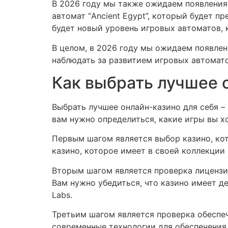
В 2026 году мы также ожидаем появления 
автомат “Ancient Egypt”, который будет 
будет новый уровень игровых автоматов, 
В целом, в 2026 году мы ожидаем появлен
наблюдать за развитием игровых автомат
Как выбрать лучшее 
Выбрать лучшее онлайн-казино для себя –
вам нужно определиться, какие игры вы х
Первым шагом является выбор казино, ко
казино, которое имеет в своей коллекции
Вторым шагом является проверка лицензии
Вам нужно убедиться, что казино имеет д
Labs.
Третьим шагом является проверка обеспеч
современные технологии для обеспечения