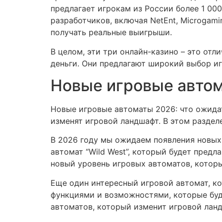
предлагает игрокам из России более 1 000
разработчиков, включая NetEnt, Microgami
получать реальные выигрыши.
В целом, эти три онлайн-казино – это от
деньги. Они предлагают широкий выбор иг
Новые игровые автом
Новые игровые автоматы 2026: что ожида
изменят игровой ландшафт. В этом раздел
В 2026 году мы ожидаем появления новых
автомат “Wild West”, который будет предла
новый уровень игровых автоматов, котор
Еще один интересный игровой автомат, кот
функциями и возможностями, которые буд
автоматов, который изменит игровой лан