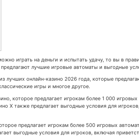
можно играть на деньги и испытать удачу, то вы в пра
 предлагают лучшие игровые автоматы и выгодные усло
из лучших онлайн-казино 2026 года, которые предлаг
классические игры и многое другое.
зино, которое предлагает игрокам более 1 000 игровы
азино X также предлагает выгодные условия для игроко
оторое предлагает игрокам более 500 игровых автома
агает выгодные условия для игроков, включая приветс