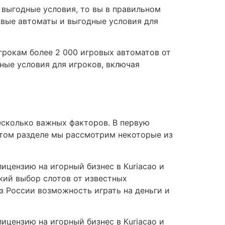
 выгодные условия, то вы в правильном
овые автоматы и выгодные условия для
игрокам более 2 000 игровых автоматов от
дные условия для игроков, включая
есколько важных факторов. В первую
 этом разделе мы рассмотрим некоторые из
лицензию на игорный бизнес в Кuriacao и
окий выбор слотов от известных
из России возможность играть на деньги и
лицензию на игорный бизнес в Кuriacao и