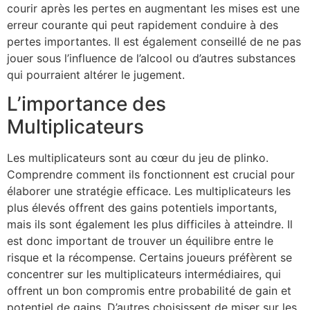
courir après les pertes en augmentant les mises est une
erreur courante qui peut rapidement conduire à des
pertes importantes. Il est également conseillé de ne pas
jouer sous l’influence de l’alcool ou d’autres substances
qui pourraient altérer le jugement.
L’importance des
Multiplicateurs
Les multiplicateurs sont au cœur du jeu de plinko.
Comprendre comment ils fonctionnent est crucial pour
élaborer une stratégie efficace. Les multiplicateurs les
plus élevés offrent des gains potentiels importants,
mais ils sont également les plus difficiles à atteindre. Il
est donc important de trouver un équilibre entre le
risque et la récompense. Certains joueurs préfèrent se
concentrer sur les multiplicateurs intermédiaires, qui
offrent un bon compromis entre probabilité de gain et
potentiel de gains. D’autres choisissent de miser sur les