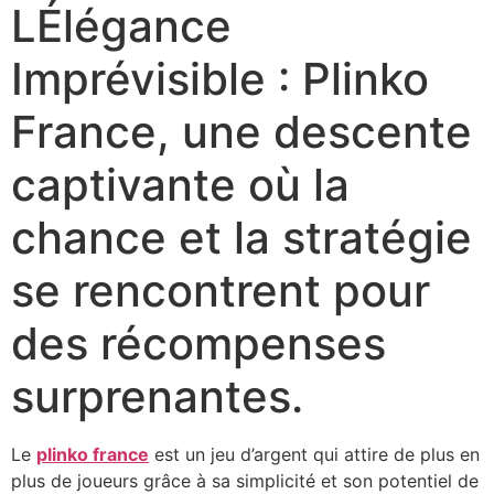
LÉlégance
Imprévisible : Plinko
France, une descente
captivante où la
chance et la stratégie
se rencontrent pour
des récompenses
surprenantes.
Le
plinko france
est un jeu d’argent qui attire de plus en
plus de joueurs grâce à sa simplicité et son potentiel de