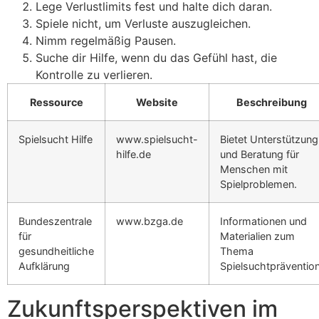
Lege Verlustlimits fest und halte dich daran.
Spiele nicht, um Verluste auszugleichen.
Nimm regelmäßig Pausen.
Suche dir Hilfe, wenn du das Gefühl hast, die
Kontrolle zu verlieren.
Ressource
Website
Beschreibung
Spielsucht Hilfe
www.spielsucht-
Bietet Unterstützung
hilfe.de
und Beratung für
Menschen mit
Spielproblemen.
Bundeszentrale
www.bzga.de
Informationen und
für
Materialien zum
gesundheitliche
Thema
Aufklärung
Spielsuchtprävention
Zukunftsperspektiven im