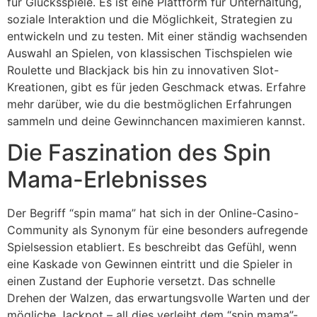
für Glücksspiele. Es ist eine Plattform für Unterhaltung,
soziale Interaktion und die Möglichkeit, Strategien zu
entwickeln und zu testen. Mit einer ständig wachsenden
Auswahl an Spielen, von klassischen Tischspielen wie
Roulette und Blackjack bis hin zu innovativen Slot-
Kreationen, gibt es für jeden Geschmack etwas. Erfahre
mehr darüber, wie du die bestmöglichen Erfahrungen
sammeln und deine Gewinnchancen maximieren kannst.
Die Faszination des Spin
Mama-Erlebnisses
Der Begriff “spin mama” hat sich in der Online-Casino-
Community als Synonym für eine besonders aufregende
Spielsession etabliert. Es beschreibt das Gefühl, wenn
eine Kaskade von Gewinnen eintritt und die Spieler in
einen Zustand der Euphorie versetzt. Das schnelle
Drehen der Walzen, das erwartungsvolle Warten und der
mögliche Jackpot – all dies verleiht dem “spin mama”-