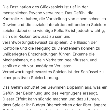
Die Faszination des Glücksspiels ist tief in der
menschlichen Psyche verwurzelt. Das Gefühl, die
Kontrolle zu haben, die Vorstellung von einem schnellen
Gewinn und die soziale Interaktion mit anderen Spielern
spielen dabei eine wichtige Rolle. Es ist jedoch wichtig,
sich der Risiken bewusst zu sein und
verantwortungsbewusst zu spielen. Die Illusion der
Kontrolle und die Neigung zu Denkfehlern können zu
unüberlegten Entscheidungen führen. Erkenne die
Mechanismen, die dein Verhalten beeinflussen, und
schütze dich vor unnötigen Verlusten.
Verantwortungsbewusstes Spielen ist der Schlüssel zu
einer positiven Spielerfahrung.
Das Gehirn schüttet bei Gewinnen Dopamin aus, was ein
Gefühl der Belohnung und des Vergnügens erzeugt.
Dieser Effekt kann süchtig machen und dazu führen,
dass Spieler ihr Budget überschreiten oder über längere