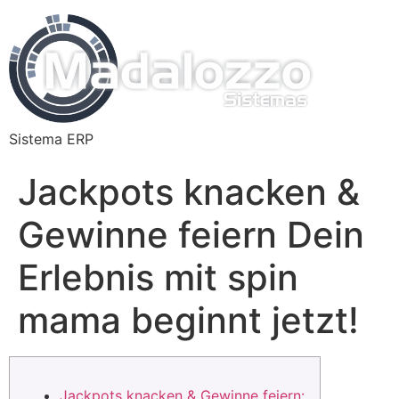
Sistema ERP
Jackpots knacken &
Gewinne feiern Dein
Erlebnis mit spin
mama beginnt jetzt!
Jackpots knacken & Gewinne feiern: