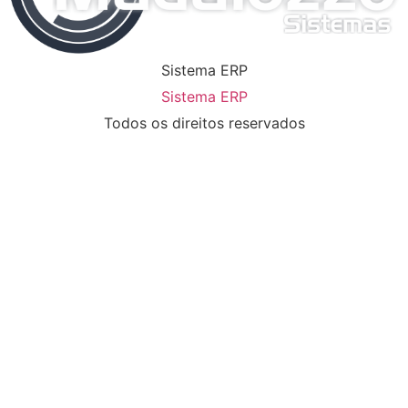
Sistema ERP
Sistema ERP
Todos os direitos reservados