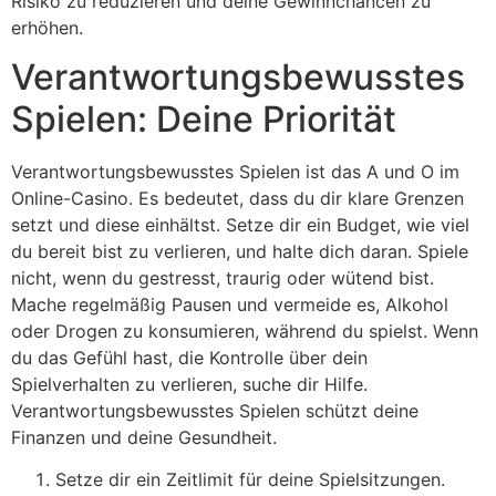
Risiko zu reduzieren und deine Gewinnchancen zu
erhöhen.
Verantwortungsbewusstes
Spielen: Deine Priorität
Verantwortungsbewusstes Spielen ist das A und O im
Online-Casino. Es bedeutet, dass du dir klare Grenzen
setzt und diese einhältst. Setze dir ein Budget, wie viel
du bereit bist zu verlieren, und halte dich daran. Spiele
nicht, wenn du gestresst, traurig oder wütend bist.
Mache regelmäßig Pausen und vermeide es, Alkohol
oder Drogen zu konsumieren, während du spielst. Wenn
du das Gefühl hast, die Kontrolle über dein
Spielverhalten zu verlieren, suche dir Hilfe.
Verantwortungsbewusstes Spielen schützt deine
Finanzen und deine Gesundheit.
Setze dir ein Zeitlimit für deine Spielsitzungen.