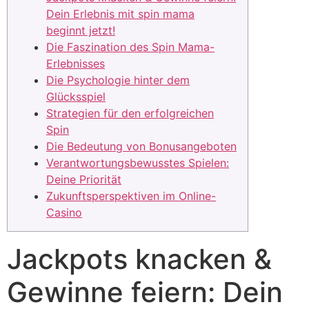
Dein Erlebnis mit spin mama
beginnt jetzt!
Die Faszination des Spin Mama-
Erlebnisses
Die Psychologie hinter dem
Glücksspiel
Strategien für den erfolgreichen
Spin
Die Bedeutung von Bonusangeboten
Verantwortungsbewusstes Spielen:
Deine Priorität
Zukunftsperspektiven im Online-
Casino
Jackpots knacken &
Gewinne feiern: Dein